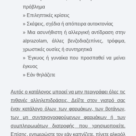
πρόβλημα
» Επιληπτικές κρίσεις
» Σκέψεις, σχέδια ή απόπειρα αυτοκτονίας
» Μια ασυνήθιστη ή αλλεργική αντίδραση στην
alprazolam, άλλες βενζοδιαζεπίνες, τρόφιμα,
χρωστικές ουσίες ή συντηρητικά
» Έγκυος ή γυναίκα που προσπαθεί να μείνει
έγκυος
» Εάν θηλάζετε
Αυτός ο κατάλογος μπορεί να μην περιγράφει όλες τις
πιθανές αλληλεπιδράσεις. Δείξτε στον γιατρό σας
έναν κατάλογο όλων των φαρμάκων, των βοτάνων,
των μη συνταγογραφούμενων φαρμάκων ή των
συμπληρωμάτων διατροφής που χρησιμοποιείτε.
Επίσης, ενημερώστε τον εάν καπνίζετε, πίνετε αλκοόλ