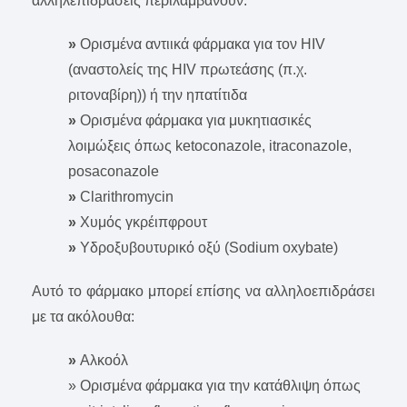
αλληλεπιδράσεις περιλαμβάνουν:
»
Ορισμένα αντιικά φάρμακα για τον HIV
(αναστολείς της HIV πρωτεάσης (π.χ.
ριτοναβίρη)) ή την ηπατίτιδα
»
Ορισμένα φάρμακα για μυκητιασικές
λοιμώξεις όπως ketoconazole, itraconazole,
posaconazole
»
Clarithromycin
»
Χυμός γκρέιπφρουτ
»
Υδροξυβουτυρικό οξύ (Sodium oxybate)
Αυτό το φάρμακο μπορεί επίσης να αλληλοεπιδράσει
με τα ακόλουθα:
»
Αλκοόλ
» Ορισμένα φάρμακα για την κατάθλιψη όπως