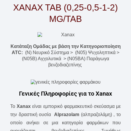
XANAX TAB (0,25-0,5-1-2)
MG/TAB
Κατάταξη Ομάδας με βάση την Κατηγοριοποίηση
ATC:
(N) Νευρικό Σύστημα > (N05) Ψυχοληπτικά >
(N05B) Αγχολυτικά > (N05BA) Παράγωγα
βενζοδιαζεπίνης
Γενικές Πληροφορίες για το Xanax
Το
Xanax
είναι εμπορικό φαρμακευτικό σκεύασμα με
την δραστική ουσία
Αlprazolam
(αλπραζολάμη) , το
οποίο ανήκει σε μια κατηγορία φαρμάκων που
ονομάζονται βενζοδιαζεπίνες. Συνήθως