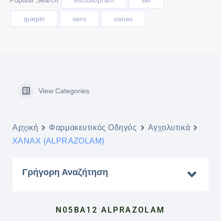
Popular Search
escitaloprám
ser
quepin
sero
xanax
View Categories
Αρχική
Φαρμακευτικός Οδηγός
Αγχολυτικά
XANAX (ALPRAZOLAM)
Γρήγορη Αναζήτηση
N05BA12 ALPRAZOLAM