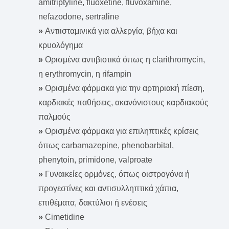
amitriptyline, fluoxetine, fluvoxamine,
nefazodone, sertraline
»
Αντιισταμινικά για αλλεργία, βήχα και
κρυολόγημα
»
Ορισμένα αντιβιοτικά όπως η clarithromycin,
η erythromycin, η rifampin
»
Ορισμένα φάρμακα για την αρτηριακή πίεση,
καρδιακές παθήσεις, ακανόνιστους καρδιακούς
παλμούς
»
Ορισμένα φάρμακα για επιληπτικές κρίσεις
όπως carbamazepine, phenobarbital,
phenytoin, primidone, valproate
»
Γυναικείες ορμόνες, όπως οιστρογόνα ή
προγεστίνες και αντισυλληπτικά χάπια,
επιθέματα, δακτύλιοι ή ενέσεις
»
Cimetidine