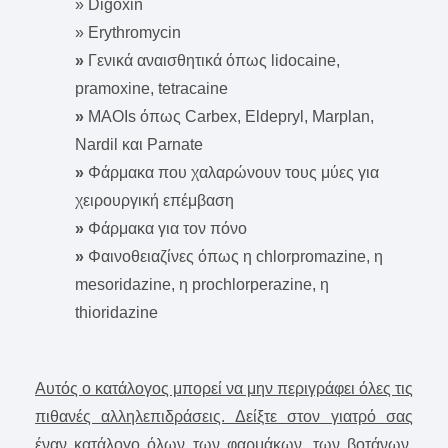
» Digoxin
» Erythromycin
»
Γενικά αναισθητικά όπως lidocaine,
pramoxine, tetracaine
»
MAOIs όπως Carbex, Eldepryl, Marplan,
Nardil και Parnate
»
Φάρμακα που χαλαρώνουν τους μύες για
χειρουργική επέμβαση
»
Φάρμακα για τον πόνο
»
Φαινοθειαζίνες όπως η chlorpromazine, η
mesoridazine, η prochlorperazine, η
thioridazine
Αυτός ο κατάλογος μπορεί να μην περιγράφει όλες τις
πιθανές αλληλεπιδράσεις. Δείξτε στον γιατρό σας
έναν κατάλογο όλων των φαρμάκων, των βοτάνων,