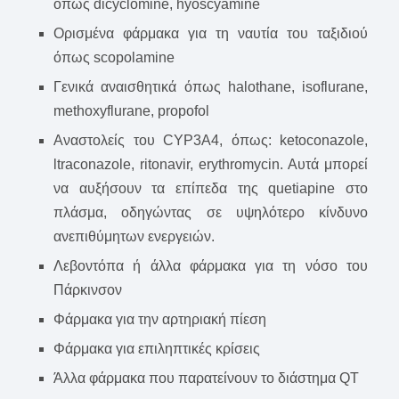
όπως dicyclomine, hyoscyamine
Ορισμένα φάρμακα για τη ναυτία του ταξιδιού
όπως scopolamine
Γενικά αναισθητικά όπως halothane, isoflurane,
methoxyflurane, propofol
Αναστολείς του CYP3A4, όπως: ketoconazole,
ltraconazole, ritonavir, erythromycin. Αυτά μπορεί
να αυξήσουν τα επίπεδα της quetiapine στο
πλάσμα, οδηγώντας σε υψηλότερο κίνδυνο
ανεπιθύμητων ενεργειών.
Λεβοντόπα ή άλλα φάρμακα για τη νόσο του
Πάρκινσον
Φάρμακα για την αρτηριακή πίεση
Φάρμακα για επιληπτικές κρίσεις
Άλλα φάρμακα που παρατείνουν το διάστημα QT