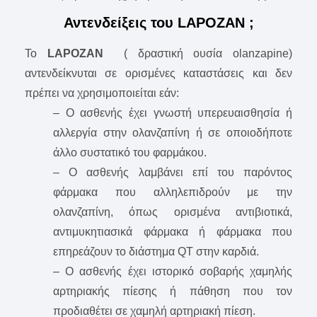
Αντενδείξεις του LAPOZAN ;
Το
LAPOZAN
( δραστική ουσία olanzapine)
αντενδείκνυται σε ορισμένες καταστάσεις και δεν
πρέπει να χρησιμοποιείται εάν:
– Ο ασθενής έχει γνωστή υπερευαισθησία ή
αλλεργία στην ολανζαπίνη ή σε οποιοδήποτε
άλλο συστατικό του φαρμάκου.
– Ο ασθενής λαμβάνει επί του παρόντος
φάρμακα που αλληλεπιδρούν με την
ολανζαπίνη, όπως ορισμένα αντιβιοτικά,
αντιμυκητιασικά φάρμακα ή φάρμακα που
επηρεάζουν το διάστημα QT στην καρδιά.
– Ο ασθενής έχει ιστορικό σοβαρής χαμηλής
αρτηριακής πίεσης ή πάθηση που τον
προδιαθέτει σε χαμηλή αρτηριακή πίεση.