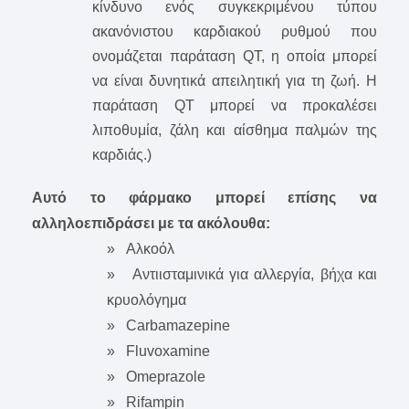
κίνδυνο ενός συγκεκριμένου τύπου
ακανόνιστου καρδιακού ρυθμού που
ονομάζεται παράταση QT, η οποία μπορεί
να είναι δυνητικά απειλητική για τη ζωή. Η
παράταση QT μπορεί να προκαλέσει
λιποθυμία, ζάλη και αίσθημα παλμών της
καρδιάς.)
Αυτό το φάρμακο μπορεί επίσης να
αλληλοεπιδράσει με τα ακόλουθα:
» Αλκοόλ
» Αντιισταμινικά για αλλεργία, βήχα και
κρυολόγημα
» Carbamazepine
» Fluvoxamine
» Omeprazole
» Rifampin