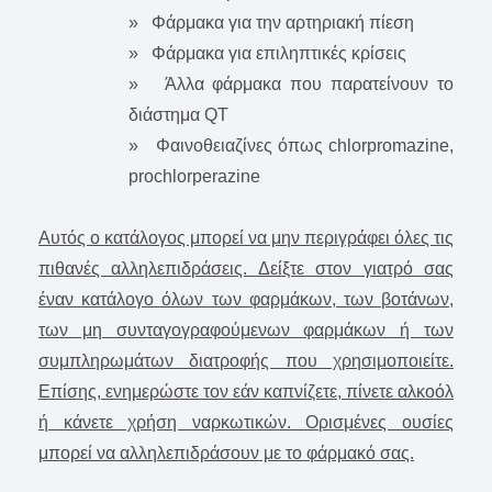
» Φάρμακα για την αρτηριακή πίεση
» Φάρμακα για επιληπτικές κρίσεις
» Άλλα φάρμακα που παρατείνουν το
διάστημα QT
» Φαινοθειαζίνες όπως chlorpromazine,
prochlorperazine
Αυτός ο κατάλογος μπορεί να μην περιγράφει όλες τις
πιθανές αλληλεπιδράσεις. Δείξτε στον γιατρό σας
έναν κατάλογο όλων των φαρμάκων, των βοτάνων,
των μη συνταγογραφούμενων φαρμάκων ή των
συμπληρωμάτων διατροφής που χρησιμοποιείτε.
Επίσης, ενημερώστε τον εάν καπνίζετε, πίνετε αλκοόλ
ή κάνετε χρήση ναρκωτικών. Ορισμένες ουσίες
μπορεί να αλληλεπιδράσουν με το φάρμακό σας.