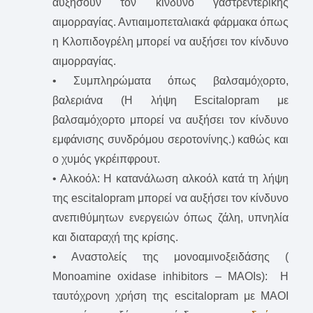
αυξήσουν τον κίνδυνο γαστρεντερικής
αιμορραγίας. Αντιαιμοπεταλιακά φάρμακα όπως
η Κλοπιδογρέλη μπορεί να αυξήσει τον κίνδυνο
αιμορραγίας.
• Συμπληρώματα όπως βαλσαμόχορτο,
βαλεριάνα (Η λήψη Escitalopram με
βαλσαμόχορτο μπορεί να αυξήσει τον κίνδυνο
εμφάνισης συνδρόμου σεροτονίνης.) καθώς και
ο χυμός γκρέιπφρουτ.
• Αλκοόλ: Η κατανάλωση αλκοόλ κατά τη λήψη
της escitalopram μπορεί να αυξήσει τον κίνδυνο
ανεπιθύμητων ενεργειών όπως ζάλη, υπνηλία
και διαταραχή της κρίσης.
• Αναστολείς της μονοαμινοξειδάσης (
Monoamine oxidase inhibitors – MAOIs): Η
ταυτόχρονη χρήση της escitalopram με ΜΑΟΙ