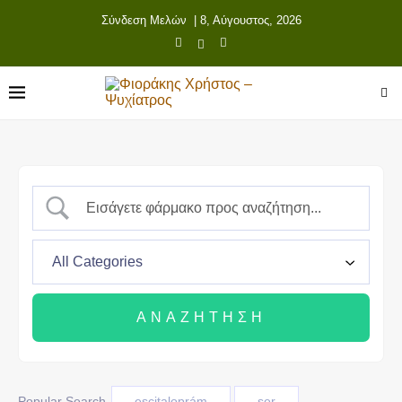
Σύνδεση Μελών
| 8, Αύγουστος, 2026
Popular Search
escitaloprám
ser