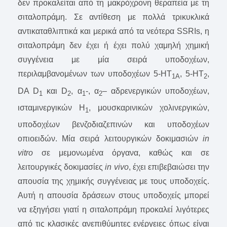
δεν προκαλείται από τη μακρόχρονη θεραπεία με τη
σιταλοπράμη. Σε αντίθεση με πολλά τρικυκλικά
αντικαταθλιπτικά και μερικά από τα νεότερα SSRIs, η
σιταλοπράμη δεν έχει ή έχει πολύ χαμηλή χημική
συγγένεια με μία σειρά υποδοχέων,
περιλαμβανομένων των υποδοχέων 5-HT
, 5-HT
,
1A
2
DA D
και D
, α
-, α
– αδρενεργικών υποδοχέων,
1
2
1
2
ισταμινεργικών H
, μουσκαρινικών χολινεργικών,
1
υποδοχέων βενζοδιαζεπινών και υποδοχέων
οπιοειδών. Μία σειρά λειτουργικών δοκιμασιών
in
vitro
σε μεμονωμένα όργανα, καθώς και σε
λειτουργικές δοκιμασίες
in vivo
, έχει επιβεβαιώσει την
απουσία της χημικής συγγένειας με τους υποδοχείς.
Αυτή η απουσία δράσεων στους υποδοχείς μπορεί
να εξηγήσει γιατί η σιταλοπράμη προκαλεί λιγότερες
από τις κλασικές ανεπιθύμητες ενέργειες όπως είναι