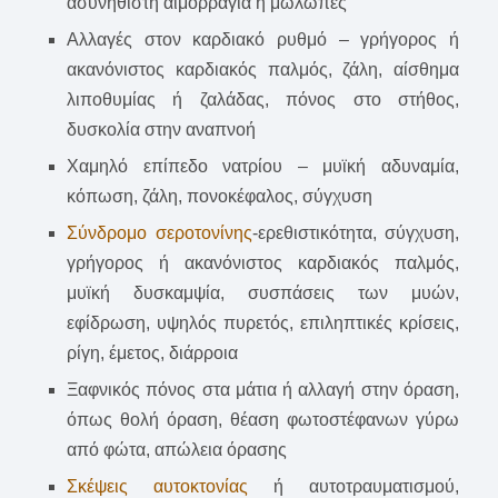
ασυνήθιστη αιμορραγία ή μώλωπες
Αλλαγές στον καρδιακό ρυθμό – γρήγορος ή
ακανόνιστος καρδιακός παλμός, ζάλη, αίσθημα
λιποθυμίας ή ζαλάδας, πόνος στο στήθος,
δυσκολία στην αναπνοή
Χαμηλό επίπεδο νατρίου – μυϊκή αδυναμία,
κόπωση, ζάλη, πονοκέφαλος, σύγχυση
Σύνδρομο σεροτονίνης
-ερεθιστικότητα, σύγχυση,
γρήγορος ή ακανόνιστος καρδιακός παλμός,
μυϊκή δυσκαμψία, συσπάσεις των μυών,
εφίδρωση, υψηλός πυρετός, επιληπτικές κρίσεις,
ρίγη, έμετος, διάρροια
Ξαφνικός πόνος στα μάτια ή αλλαγή στην όραση,
όπως θολή όραση, θέαση φωτοστέφανων γύρω
από φώτα, απώλεια όρασης
Σκέψεις αυτοκτονίας
ή αυτοτραυματισμού,