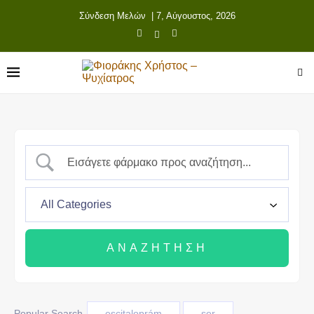
Σύνδεση Μελών
| 7, Αύγουστος, 2026
Popular Search
escitaloprám
ser