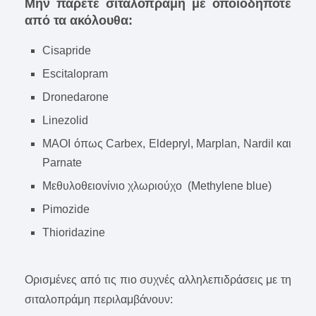
Μην πάρετε σιταλοπράμη με οποιοδήποτε
από τα ακόλουθα:
Cisapride
Escitalopram
Dronedarone
Linezolid
ΜΑΟΙ όπως Carbex, Eldepryl, Marplan, Nardil και
Parnate
Μεθυλοθειονίνιο χλωριούχο (Methylene blue)
Pimozide
Thioridazine
Ορισμένες από τις πιο συχνές αλληλεπιδράσεις με τη
σιταλοπράμη περιλαμβάνουν: