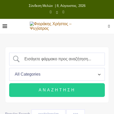
Σύνδεση Μελών
| 8, Αύγουστος, 2026
Popular Search
escitaloprám
ser