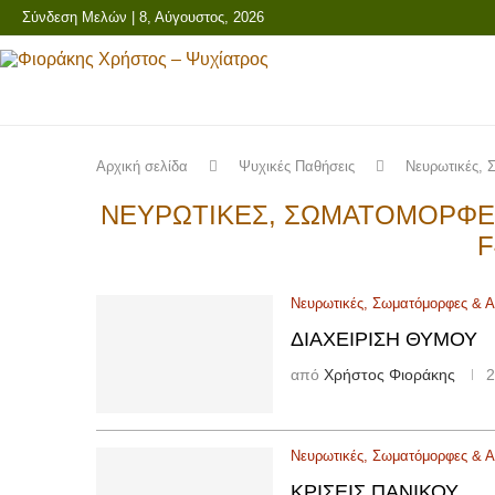
Σύνδεση Μελών
| 8, Αύγουστος, 2026
Αρχική σελίδα
Ψυχικές Παθήσεις
Νευρωτικές, 
ΝΕΥΡΩΤΙΚΈΣ, ΣΩΜΑΤΌΜΟΡΦΕΣ 
F
Νευρωτικές, Σωματόμορφες & Αγ
ΔΙΑΧΕΊΡΙΣΗ ΘΥΜΟΎ
από
Χρήστος Φιοράκης
2
Νευρωτικές, Σωματόμορφες & Αγ
ΚΡΊΣΕΙΣ ΠΑΝΙΚΟΎ