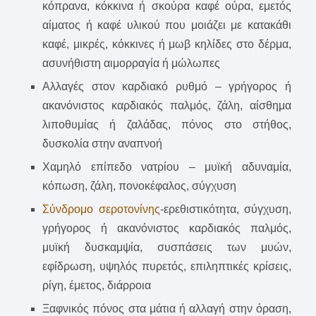
κόπρανα, κόκκινα ή σκούρα καφέ ούρα, εμετός
αίματος ή καφέ υλικού που μοιάζει με κατακάθι
καφέ, μικρές, κόκκινες ή μωβ κηλίδες στο δέρμα,
ασυνήθιστη αιμορραγία ή μώλωπες
Αλλαγές στον καρδιακό ρυθμό – γρήγορος ή
ακανόνιστος καρδιακός παλμός, ζάλη, αίσθημα
λιποθυμίας ή ζαλάδας, πόνος στο στήθος,
δυσκολία στην αναπνοή
Χαμηλό επίπεδο νατρίου – μυϊκή αδυναμία,
κόπωση, ζάλη, πονοκέφαλος, σύγχυση
Σύνδρομο σεροτονίνης
-ερεθιστικότητα, σύγχυση,
γρήγορος ή ακανόνιστος καρδιακός παλμός,
μυϊκή δυσκαμψία, συσπάσεις των μυών,
εφίδρωση, υψηλός πυρετός, επιληπτικές κρίσεις,
ρίγη, έμετος, διάρροια
Ξαφνικός πόνος στα μάτια ή αλλαγή στην όραση,