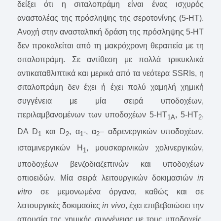
δείξει ότι η σιταλοπράμη είναι ένας ισχυρός
αναστολέας της πρόσληψης της σεροτονίνης (5-HT).
Ανοχή στην ανασταλτική δράση της πρόσληψης 5-HT
δεν προκαλείται από τη μακρόχρονη θεραπεία με τη
σιταλοπράμη. Σε αντίθεση με πολλά τρικυκλικά
αντικαταθλιπτικά και μερικά από τα νεότερα SSRIs, η
σιταλοπράμη δεν έχει ή έχει πολύ χαμηλή χημική
συγγένεια με μία σειρά υποδοχέων,
περιλαμβανομένων των υποδοχέων 5-HT
, 5-HT
,
1A
2
DA D
και D
, α
-, α
– αδρενεργικών υποδοχέων,
1
2
1
2
ισταμινεργικών H
, μουσκαρινικών χολινεργικών,
1
υποδοχέων βενζοδιαζεπινών και υποδοχέων
οπιοειδών. Μία σειρά λειτουργικών δοκιμασιών
in
vitro
σε μεμονωμένα όργανα, καθώς και σε
λειτουργικές δοκιμασίες
in vivo
, έχει επιβεβαιώσει την
απουσία της χημικής συγγένειας με τους υποδοχείς.