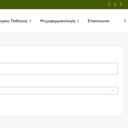
χικες Παθησεις
Ψυχοφαρμακολογία
Επικοινωνία