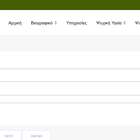
Αρχική
Βιογραφικό
Υπηρεσίες
Ψυχική Υγεία
Ψυ
sero
xanax