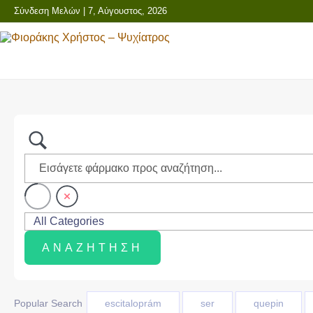
Σύνδεση Μελών
| 7, Αύγουστος, 2026
Popular Search
escitaloprám
ser
quepin