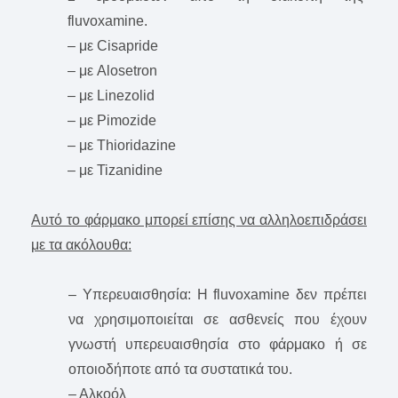
fluvoxamine.
– με Cisapride
– με Alosetron
– με Linezolid
– με Pimozide
– με Thioridazine
– με Tizanidine
Αυτό το φάρμακο μπορεί επίσης να αλληλοεπιδράσει
με τα ακόλουθα:
– Υπερευαισθησία: Η fluvoxamine δεν πρέπει
να χρησιμοποιείται σε ασθενείς που έχουν
γνωστή υπερευαισθησία στο φάρμακο ή σε
οποιοδήποτε από τα συστατικά του.
– Αλκοόλ