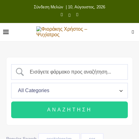
Σύνδεση Μελών
| 10, Αύγουστος, 2026
Popular Search
escitaloprám
ser