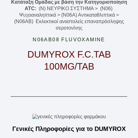
Κατάταξη Ομάδας με βάση την Κατηγοριοποίηση
ATC:
(N) ΝΕΥΡΙΚΟ ΣΥΣΤΗΜΑ > (N06)
Ψυχοαναληπτικά > (N06A) Αντικαταθλιπτικά >
(N06AB) Εκλεκτικοί αναστολείς επαναπρόσληψης
σεροτονίνης
N06AB08 FLUVOXAMINE
DUMYROX F.C.TAB
100MG/TAB
Γενικές Πληροφορίες για το DUMYROX