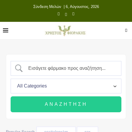
Σύνδεση Μελών
| 6, Αύγουστος, 2026
Popular Search
escitaloprám
ser