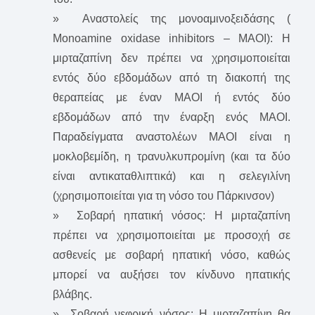
» Αναστολείς της μονοαμινοξειδάσης (
Monoamine oxidase inhibitors – ΜΑΟΙ): Η
μιρταζαπίνη δεν πρέπει να χρησιμοποιείται
εντός δύο εβδομάδων από τη διακοπή της
θεραπείας με έναν ΜΑΟΙ ή εντός δύο
εβδομάδων από την έναρξη ενός ΜΑΟΙ.
Παραδείγματα αναστολέων ΜΑΟI είναι η
μοκλοβεμίδη, η τρανυλκυπρομίνη (και τα δύο
είναι αντικαταθλιπτικά) και η σελεγιλίνη
(χρησιμοποιείται για τη νόσο του Πάρκινσον)
» Σοβαρή ηπατική νόσος: Η μιρταζαπίνη
πρέπει να χρησιμοποιείται με προσοχή σε
ασθενείς με σοβαρή ηπατική νόσο, καθώς
μπορεί να αυξήσει τον κίνδυνο ηπατικής
βλάβης.
» Σοβαρή νεφρική νόσος: Η μιρταζαπίνη θα