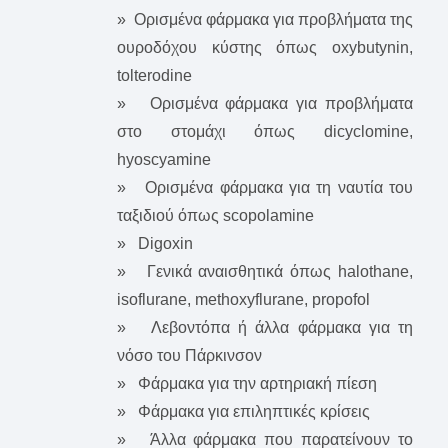
» Ορισμένα φάρμακα για προβλήματα της
ουροδόχου κύστης όπως oxybutynin,
tolterodine
» Ορισμένα φάρμακα για προβλήματα
στο στομάχι όπως dicyclomine,
hyoscyamine
» Ορισμένα φάρμακα για τη ναυτία του
ταξιδιού όπως scopolamine
» Digoxin
» Γενικά αναισθητικά όπως halothane,
isoflurane, methoxyflurane, propofol
» Λεβοντόπα ή άλλα φάρμακα για τη
νόσο του Πάρκινσον
» Φάρμακα για την αρτηριακή πίεση
» Φάρμακα για επιληπτικές κρίσεις
» Άλλα φάρμακα που παρατείνουν το