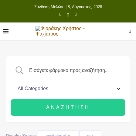
Σύνδεση Μελών
| 8, Αύγουστος, 2026
Popular Search
escitaloprám
ser