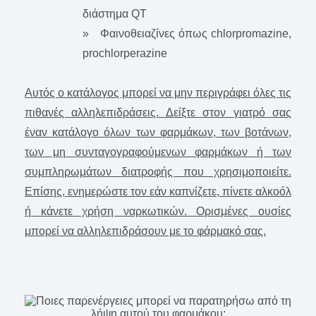
διάστημα QT
» Φαινοθειαζίνες όπως chlorpromazine,
prochlorperazine
Αυτός ο κατάλογος μπορεί να μην περιγράφει όλες τις
πιθανές αλληλεπιδράσεις. Δείξτε στον γιατρό σας
έναν κατάλογο όλων των φαρμάκων, των βοτάνων,
των μη συνταγογραφούμενων φαρμάκων ή των
συμπληρωμάτων διατροφής που χρησιμοποιείτε.
Επίσης, ενημερώστε τον εάν καπνίζετε, πίνετε αλκοόλ
ή κάνετε χρήση ναρκωτικών. Ορισμένες ουσίες
μπορεί να αλληλεπιδράσουν με το φάρμακό σας.