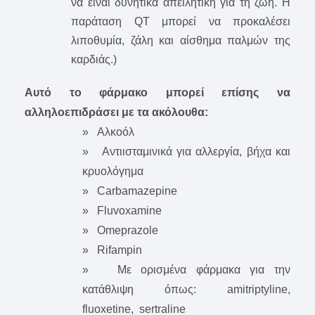
να είναι δυνητικά απειλητική για τη ζωή. Η
παράταση QT μπορεί να προκαλέσει
λιποθυμία, ζάλη και αίσθημα παλμών της
καρδιάς.)
Αυτό το φάρμακο μπορεί επίσης να
αλληλοεπιδράσει με τα ακόλουθα:
» Αλκοόλ
» Αντιισταμινικά για αλλεργία, βήχα και
κρυολόγημα
» Carbamazepine
» Fluvoxamine
» Omeprazole
» Rifampin
» Με ορισμένα φάρμακα για την
κατάθλιψη όπως: amitriptyline,
fluoxetine, sertraline