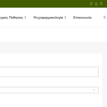
χικες Παθησεις
Ψυχοφαρμακολογία
Επικοινωνία