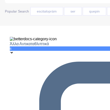
Popular Search
escitaloprám
ser
quepin
Άλλα Αντικαταθλιπτικά
6