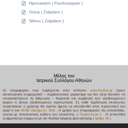
Hipnosedon ( Flunitrazepam )
Oniria ( Zolpidem )
Stilnox ( Zolpidem )
Μέλος του
Ιατρικού Συλλόγου Αθηνών
Οι πληροφορίες που παρέχονται στον ιστότοπο
www.fiorakis.gr
έχουν
αποκλειστικά ενημερωτικό – συμβουλευτικό χαρακτήρα και δεν είναι δυνατόν να
υποκαταστήσουν τη διάγνωση – θεραπεία και συμβουλή των εξειδικευμένων
ιατρών ή άλλου εξειδικευμένου προσωπικού. Σε κάθε περίπτωση επείγοντος
περιστατικού ο χρήστης θα πρέπει άμεσα να απευθυνθεί στον προσωπικό του
ιατρό ή στο
ΕΚΑΒ (τηλέφωνο: 166)
. Η χρήση των πληροφοριών της ιστοσελίδας,
γίνεται με αποκλειστική ευθύνη του επισκέπτη. (
Περισσότερα
) .
Η ιστοσελίδα
εναρμονίζεται σύμφωνα με τον Κώδικα Ιατρικής Δεοντολογίας (
άρθρο 18
)