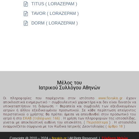
TITUS ( LORAZEPAM )
TAVOR ( LORAZEPAM )
DORM ( LORAZEPAM )
Μέλος του
Ιατρικού Συλλόγου Αθηνών
Οι πληροφορίες που παρέχονται στον ιστότοπο
www.fiorakis.gr
έχουν
αποκλειστικά ενημερωτικό – συμβουλευτικό χαρακτήρα και δεν είναι δυνατόν να
υποκαταστήσουν τη διάγνωση – θεραπεία και συμβουλή των εξειδικευμένων
ιατρών ή άλλου εξειδικευμένου προσωπικού. Σε κάθε περίπτωση επείγοντος
περιστατικού ο χρήστης θα πρέπει άμεσα να απευθυνθεί στον προσωπικό του
ιατρό ή στο
ΕΚΑΒ (τηλέφωνο: 166)
. Η χρήση των πληροφοριών της ιστοσελίδας,
γίνεται με αποκλειστική ευθύνη του επισκέπτη. (
Περισσότερα
) .
Η ιστοσελίδα
εναρμονίζεται σύμφωνα με τον Κώδικα Ιατρικής Δεοντολογίας (
άρθρο 18
)
Copyright @ 2010 – 2024 –
fiorakis.gr
|
All Right Reserved |
Σύνδεση Μελών