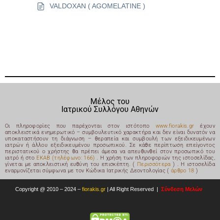
VALDOXAN ( AGOMELATINE )
Μέλος του
Ιατρικού Συλλόγου Αθηνών
Οι πληροφορίες που παρέχονται στον ιστότοπο
www.fiorakis.gr
έχουν
αποκλειστικά ενημερωτικό – συμβουλευτικό χαρακτήρα και δεν είναι δυνατόν να
υποκαταστήσουν τη διάγνωση – θεραπεία και συμβουλή των εξειδικευμένων
ιατρών ή άλλου εξειδικευμένου προσωπικού. Σε κάθε περίπτωση επείγοντος
περιστατικού ο χρήστης θα πρέπει άμεσα να απευθυνθεί στον προσωπικό του
ιατρό ή στο
ΕΚΑΒ (τηλέφωνο: 166)
. Η χρήση των πληροφοριών της ιστοσελίδας,
γίνεται με αποκλειστική ευθύνη του επισκέπτη. (
Περισσότερα
) .
Η ιστοσελίδα
εναρμονίζεται σύμφωνα με τον Κώδικα Ιατρικής Δεοντολογίας (
άρθρο 18
)
Copyright @ 2010 – 2024 –
fiorakis.gr
|
All Right Reserved |
Σύνδεση Μελών