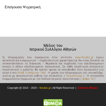
Επείγουσα Ψυχιατρική
Μέλος του
Ιατρικού Συλλόγου Αθηνών
Οι πληροφορίες που παρέχονται στον ιστότοπο
www.fiorakis.gr
έχουν
αποκλειστικά ενημερωτικό – συμβουλευτικό χαρακτήρα και δεν είναι δυνατόν να
υποκαταστήσουν τη διάγνωση – θεραπεία και συμβουλή των εξειδικευμένων
ιατρών ή άλλου εξειδικευμένου προσωπικού. Σε κάθε περίπτωση επείγοντος
περιστατικού ο χρήστης θα πρέπει άμεσα να απευθυνθεί στον προσωπικό του
ιατρό ή στο
ΕΚΑΒ (τηλέφωνο: 166)
. Η χρήση των πληροφοριών της ιστοσελίδας,
γίνεται με αποκλειστική ευθύνη του επισκέπτη. (
Περισσότερα
) .
Η ιστοσελίδα
εναρμονίζεται σύμφωνα με τον Κώδικα Ιατρικής Δεοντολογίας (
άρθρο 18
)
Copyright @ 2010 – 2024 –
fiorakis.gr
|
All Right Reserved |
Σύνδεση Μελών