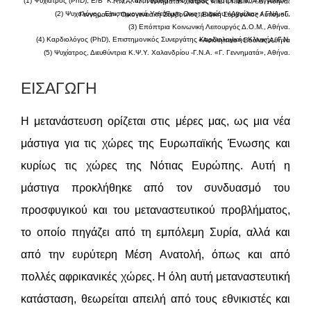
(1) Ψυχίατρος (PhD), Ε/Β΄ Κ.Ψ.Υ. Χαλανδρίου – Ψυχίατρος Οικοτροφείου «Αγγέλια» / Γ.Ν.Α. «Γ. Γεννηματά», Ιατρός Κ.ΕΠ.Υ./Ε.Κ.Α.Β. Αθήνα.
(2) Ψυχολόγος, Επιστημονικά Υπεύθυνη Οικοτροφείου «Αγγέλια» / ΓΝΑ «Γ. Γεννηματά», Οικογενειακή Σύμβουλος, Ειδική Σύμβουλος Αυτισμού.
(3) Επόπτρια Κοινωνική Λειτουργός Δ.Ο.Μ., Αθήνα.
(4) Καρδιολόγος (PhD), Επιστημονικός Συνεργάτης Καρδιολογικής Κλινικής, Γ.Ν. «Ασκληπιείο» Βούλας,Αθήνα
(5) Ψυχίατρος, Διευθύντρια Κ.Ψ.Υ. Χαλανδρίου -Γ.Ν.Α. «Γ. Γεννηματά», Αθήνα.
ΕΙΣΑΓΩΓΗ
Η μετανάστευση ορίζεται στις μέρες μας, ως μια νέα
μάστιγα για τις χώρες της Ευρωπαϊκής Ένωσης και
κυρίως τις χώρες της Νότιας Ευρώπης. Αυτή η
μάστιγα προκλήθηκε από τον συνδυασμό του
προσφυγικού και του μεταναστευτικού προβλήματος,
το οποίο πηγάζει από τη εμπόλεμη Συρία, αλλά και
από την ευρύτερη Μέση Ανατολή, όπως και από
πολλές αφρικανικές χώρες. Η όλη αυτή μεταναστευτική
κατάσταση, θεωρείται απειλή από τους εθνικιστές και