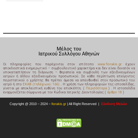
Μέλος του
Ιατρικού Συλλόγου Αθηνών
Οι πληροφορίες που παρέχονται στον ιστότοπο
www.fiorakis.gr
έχουν
αποκλειστικά ενημερωτικό – συμβουλευτικό χαρακτήρα και δεν είναι δυνατόν να
υποκαταστήσουν τη διάγνωση – θεραπεία και συμβουλή των εξειδικευμένων
ιατρών ή άλλου εξειδικευμένου προσωπικού. Σε κάθε περίπτωση επείγοντος
περιστατικού ο χρήστης θα πρέπει άμεσα να απευθυνθεί στον προσωπικό του
ιατρό ή στο
ΕΚΑΒ (τηλέφωνο: 166)
. Η χρήση των πληροφοριών της ιστοσελίδας,
γίνεται με αποκλειστική ευθύνη του επισκέπτη. (
Περισσότερα
) .
Η ιστοσελίδα
εναρμονίζεται σύμφωνα με τον Κώδικα Ιατρικής Δεοντολογίας (
άρθρο 18
)
Copyright @ 2010 – 2024 –
fiorakis.gr
|
All Right Reserved |
Σύνδεση Μελών