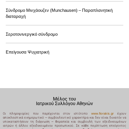
Σύνδρομο Μινχάουζεν (Munchausen) – Παραπλανητική
διαταραχή
Σεροτονινεργικό σύνδρομο
Επείγουσα Ψυχιατρική
Μέλος του
Ιατρικού Συλλόγου Αθηνών
Οι πληροφορίες που παρέχονται στον ιστότοπο
www.fiorakis.gr
έχουν
αποκλειστικά ενημερωτικό – συμβουλευτικό χαρακτήρα και δεν είναι δυνατόν να
υποκαταστήσουν τη διάγνωση – θεραπεία και συμβουλή των εξειδικευμένων
ιατρών ή άλλου εξειδικευμένου προσωπικού. Σε κάθε περίπτωση επείγοντος