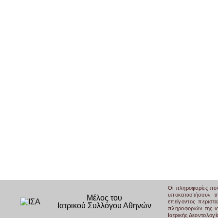
Οι πληροφορίες πο
υποκαταστήσουν τ
Μέλος του
επείγοντος περιστ
Ιατρικού Συλλόγου Αθηνών
πληροφοριών της ισ
Ιατρικής Δεοντολογί