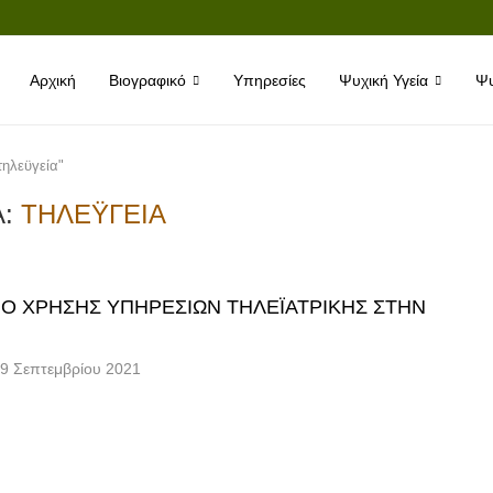
Αρχική
Βιογραφικό
Υπηρεσίες
Ψυχική Υγεία
Ψυ
τηλεϋγεία"
Α:
ΤΗΛΕΫΓΕΊΑ
Ο ΧΡΉΣΗΣ ΥΠΗΡΕΣΙΏΝ ΤΗΛΕΪΑΤΡΙΚΉΣ ΣΤΗΝ
9 Σεπτεμβρίου 2021