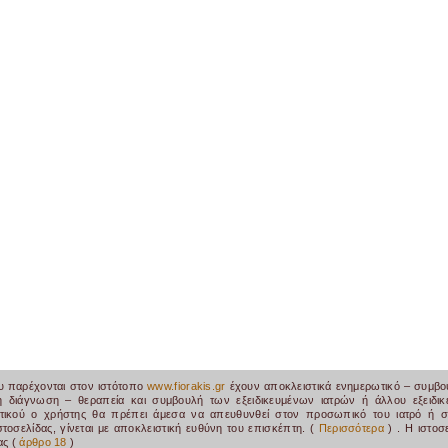
υ παρέχονται στον ιστότοπο
www.fiorakis.gr
έχουν αποκλειστικά ενημερωτικό – συμβου
η διάγνωση – θεραπεία και συμβουλή των εξειδικευμένων ιατρών ή άλλου εξειδ
ατικού ο χρήστης θα πρέπει άμεσα να απευθυνθεί στον προσωπικό του ιατρό ή 
τοσελίδας, γίνεται με αποκλειστική ευθύνη του επισκέπτη. (
Περισσότερα
) .
Η ιστοσ
ας (
άρθρο 18
)