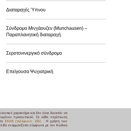
Διαταραχές Ύπνου
Σύνδρομο Μινχάουζεν (Munchausen) –
Παραπλανητική διαταραχή
Σεροτονινεργικό σύνδρομο
Επείγουσα Ψυχιατρική
λευτικό χαρακτήρα και δεν είναι δυνατόν να
ικευμένου προσωπικού. Σε κάθε περίπτωση
στο
ΕΚΑΒ (τηλέφωνο: 166)
. Η χρήση των
ελίδα εναρμονίζεται σύμφωνα με τον Κώδικα