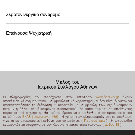
Σεροτονινεργικό σύνδρομο
Επείγουσα Ψυχιατρική
Μέλος του
Ιατρικού Συλλόγου Αθηνών
Οι πληροφορίες που παρέχονται στον ιστότοπο
www.fiorakis.gr
έχουν
αποκλειστικά ενημερωτικό – συμβουλευτικό χαρακτήρα και δεν είναι δυνατόν να
υποκαταστήσουν τη διάγνωση – θεραπεία και συμβουλή των εξειδικευμένων
ιατρών ή άλλου εξειδικευμένου προσωπικού. Σε κάθε περίπτωση επείγοντος
περιστατικού ο χρήστης θα πρέπει άμεσα να απευθυνθεί στον προσωπικό του
ιατρό ή στο
ΕΚΑΒ (τηλέφωνο: 166)
. Η χρήση των πληροφοριών της ιστοσελίδας,
γίνεται με αποκλειστική ευθύνη του επισκέπτη. (
Περισσότερα
) .
Η ιστοσελίδα
εναρμονίζεται σύμφωνα με τον Κώδικα Ιατρικής Δεοντολογίας (
άρθρο 18
)