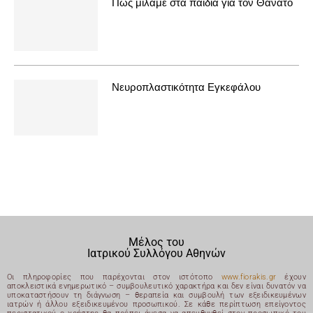
Πως μιλάμε στα παιδιά για τον Θάνατο
Νευροπλαστικότητα Εγκεφάλου
Μέλος του
Ιατρικού Συλλόγου Αθηνών
Οι πληροφορίες που παρέχονται στον ιστότοπο
www.fiorakis.gr
έχουν
αποκλειστικά ενημερωτικό – συμβουλευτικό χαρακτήρα και δεν είναι δυνατόν να
υποκαταστήσουν τη διάγνωση – θεραπεία και συμβουλή των εξειδικευμένων
ιατρών ή άλλου εξειδικευμένου προσωπικού. Σε κάθε περίπτωση επείγοντος