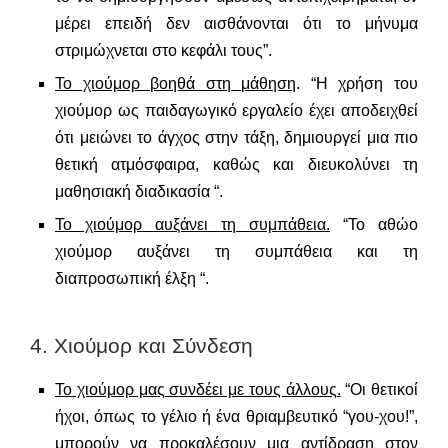
μέρει επειδή δεν αισθάνονται ότι το μήνυμα
στριμώχνεται στο κεφάλι τους”.
Το χιούμορ βοηθά στη μάθηση
. “Η χρήση του
χιούμορ ως παιδαγωγικό εργαλείο έχει αποδειχθεί
ότι μειώνει το άγχος στην τάξη, δημιουργεί μια πιο
θετική ατμόσφαιρα, καθώς και διευκολύνει τη
μαθησιακή διαδικασία “.
Το χιούμορ αυξάνει τη συμπάθεια.
“Το αθώο
χιούμορ αυξάνει τη συμπάθεια και τη
διαπροσωπική έλξη “.
4. Χιούμορ και Σύνδεση
Το χιούμορ μας συνδέει με τους άλλους.
“Οι θετικοί
ήχοι, όπως το γέλιο ή ένα θριαμβευτικό “γου-χου!”,
μπορούν να προκαλέσουν μια αντίδραση στον