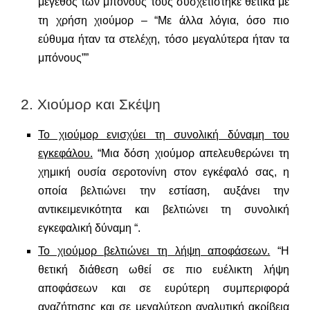
μέγεθος των μπόνους τους συσχετίστηκε θετικά με
τη χρήση χιούμορ – “Με άλλα λόγια, όσο πιο
εύθυμα ήταν τα στελέχη, τόσο μεγαλύτερα ήταν τα
μπόνους””
2. Χιούμορ και Σκέψη
Το χιούμορ ενισχύει τη συνολική δύναμη του
εγκεφάλου.
“Μια δόση χιούμορ απελευθερώνει τη
χημική ουσία σεροτονίνη στον εγκέφαλό σας, η
οποία βελτιώνει την εστίαση, αυξάνει την
αντικειμενικότητα και βελτιώνει τη συνολική
εγκεφαλική δύναμη “.
Το χιούμορ βελτιώνει τη λήψη αποφάσεων.
“Η
θετική διάθεση ωθεί σε πιο ευέλικτη λήψη
αποφάσεων και σε ευρύτερη συμπεριφορά
αναζήτησης και σε μεγαλύτερη αναλυτική ακρίβεια