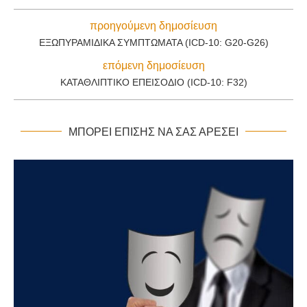
προηγούμενη δημοσίευση
ΕΞΩΠΥΡΑΜΙΔΙΚΆ ΣΥΜΠΤΏΜΑΤΑ (ICD-10: G20-G26)
επόμενη δημοσίευση
ΚΑΤΑΘΛΙΠΤΙΚΌ ΕΠΕΙΣΌΔΙΟ (ICD-10: F32)
ΜΠΟΡΕΊ ΕΠΊΣΗΣ ΝΑ ΣΑΣ ΑΡΈΣΕΙ