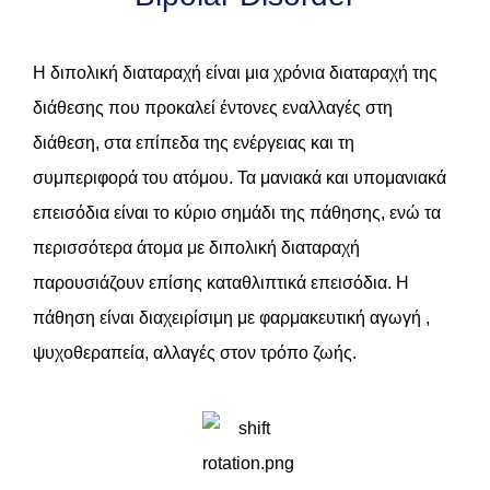
Τι προκαλεί τη διπολική διαταραχή;
Διάγνωση και εξετάσεις
Η διπολική διαταραχή είναι μια χρόνια διαταραχή της
Πώς διαγιγνώσκεται η διπολική διαταραχή;
διάθεσης που προκαλεί έντονες εναλλαγές στη
Θεραπευτικές παρεμβάσεις
διάθεση, στα επίπεδα της ενέργειας και τη
Πώς αντιμετωπίζεται η διπολική διαταραχή;
Ποια φάρμακα χρησιμοποιούνται για τη θεραπεία της
συμπεριφορά του ατόμου. Τα μανιακά και υπομανιακά
διπολικής διαταραχής;
επεισόδια είναι το κύριο σημάδι της πάθησης, ενώ τα
Εάν λαμβάνετε φάρμακα για τη διπολική διαταραχή,
περισσότερα άτομα με διπολική διαταραχή
θα πρέπει:
παρουσιάζουν επίσης καταθλιπτικά επεισόδια. Η
Πρόληψη
πάθηση είναι διαχειρίσιμη με φαρμακευτική αγωγή ,
Μπορεί να προληφθεί η διπολική διαταραχή;
Πότε πρέπει να επισκεφθώ τον επαγγελματία υγείας
ψυχοθεραπεία, αλλαγές στον τρόπο ζωής.
για τη διπολική διαταραχή;
Σημείωση
Πότε πρέπει να πάω στα επείγοντα νοσοκομείου
(ΤΕΠ) για την διπολική διαταραχή;