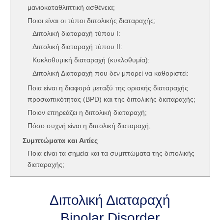
μανιοκαταθλιπτική ασθένεια;
Ποιοι είναι οι τύποι διπολικής διαταραχής;
Διπολική διαταραχή τύπου Ι:
Διπολική διαταραχή τύπου ΙΙ:
Κυκλοθυμική διαταραχή (κυκλοθυμία):
Διπολική Διαταραχή που δεν μπορεί να καθοριστεί:
Ποια είναι η διαφορά μεταξύ της οριακής διαταραχής
προσωπικότητας (BPD) και της διπολικής διαταραχής;
Ποιον επηρεάζει η διπολική διαταραχή;
Πόσο συχνή είναι η διπολική διαταραχή;
Συμπτώματα και Αιτίες
Ποια είναι τα σημεία και τα συμπτώματα της διπολικής
διαταραχής;
Σημεία και συμπτώματα των μανιακών επεισοδίων
Σημεία και συμπτώματα της υπομανίας
Διπολική Διαταραχή
Σημεία και συμπτώματα καταθλιπτικών επεισοδίων
Bipolar Disorder
Σημεία και συμπτώματα ενός μικτού επεισοδίου