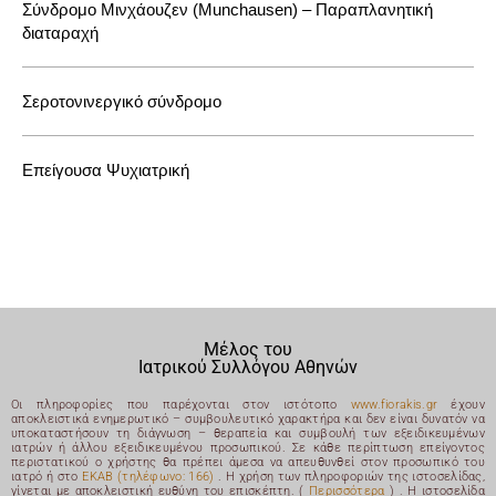
Σύνδρομο Μινχάουζεν (Munchausen) – Παραπλανητική
διαταραχή
Σεροτονινεργικό σύνδρομο
Επείγουσα Ψυχιατρική
Μέλος του
Ιατρικού Συλλόγου Αθηνών
Οι πληροφορίες που παρέχονται στον ιστότοπο
www.fiorakis.gr
έχουν
αποκλειστικά ενημερωτικό – συμβουλευτικό χαρακτήρα και δεν είναι δυνατόν να
υποκαταστήσουν τη διάγνωση – θεραπεία και συμβουλή των εξειδικευμένων
ιατρών ή άλλου εξειδικευμένου προσωπικού. Σε κάθε περίπτωση επείγοντος
περιστατικού ο χρήστης θα πρέπει άμεσα να απευθυνθεί στον προσωπικό του
ιατρό ή στο
ΕΚΑΒ (τηλέφωνο: 166)
. Η χρήση των πληροφοριών της ιστοσελίδας,
γίνεται με αποκλειστική ευθύνη του επισκέπτη. (
Περισσότερα
) .
Η ιστοσελίδα